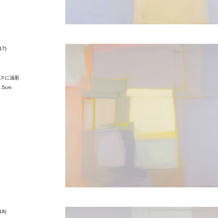
17)
スに油彩
5.5cm
18)