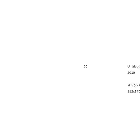
06
Untitled(
2010
キャンバ
112x14