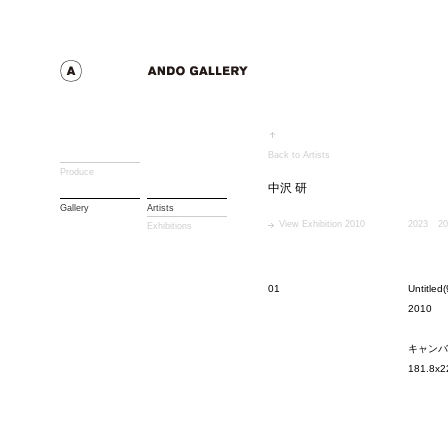
Back to Artists
Produce
中沢 研
Gallery
Artists
View Exhibition 2010
2023
20
Exhibitions
01
Untitled(
2010
キャンバ
181.8x2