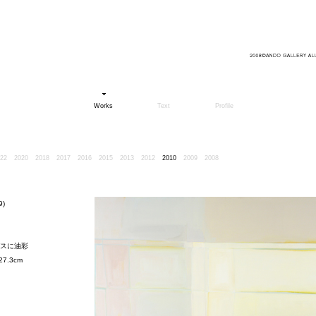
Works
Text
Profile
22
2020
2018
2017
2016
2015
2013
2012
2010
2009
2008
9)
スに油彩
27.3cm