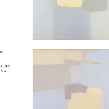
16)
スに油彩
5.5cm