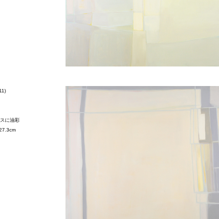
11)
スに油彩
27.3cm