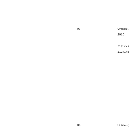
07
Untitled(
2010
キャンバ
112x14
08
Untitled(