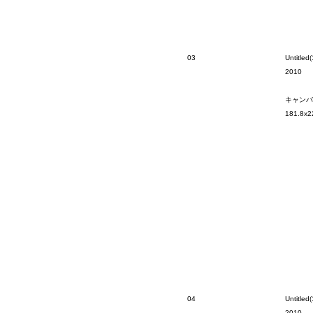
03
Untitled(
2010
キャンバ
181.8x2
04
Untitled(
2010