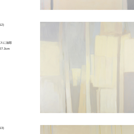
12)
スに油彩
27.3cm
13)