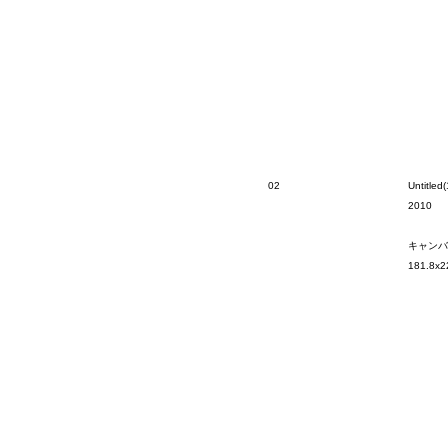
02
Untitled(
2010
キャンバ
181.8x2