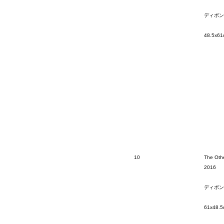
ディボン
48.5x61
10
The Oth
2016
ディボン
61x48.5