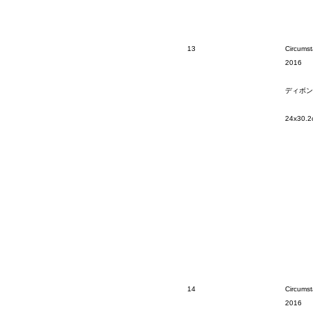
13
Circumst
2016
ディボン
24x30.2
14
Circumst
2016