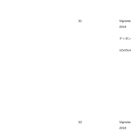
31
Vignette
2016
ディボン
12x15c
32
Vignette
2016