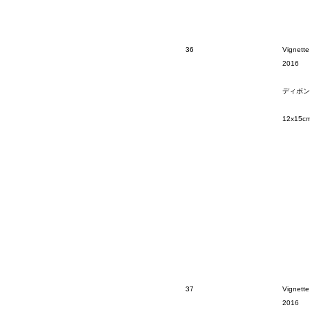
36
Vignette
2016
ディボン
12x15c
37
Vignette
2016