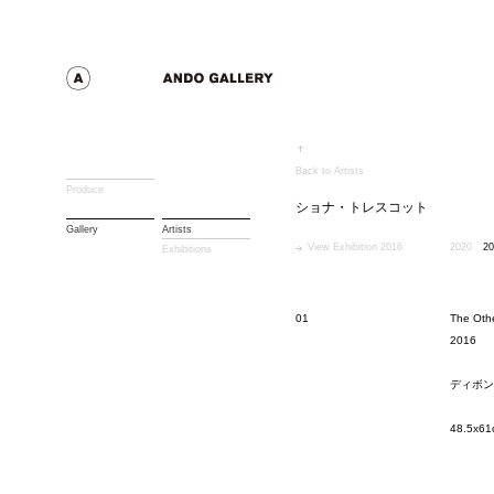
Back to Artists
Produce
ショナ・トレスコット
Gallery
Artists
View Exhibition 2016
2020
20
Exhibitions
01
The Othe
2016
ディボン
48.5x61