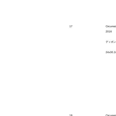
17
Circumst
2016
ディボン
24x30.2
18
Circumst