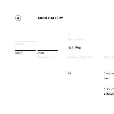
Back to Artists
Produce
笹井 青依
Gallery
Artists
View Exhibition 2017
2021
20
Exhibitions
01
Castano
2017
キャンバ
145x22