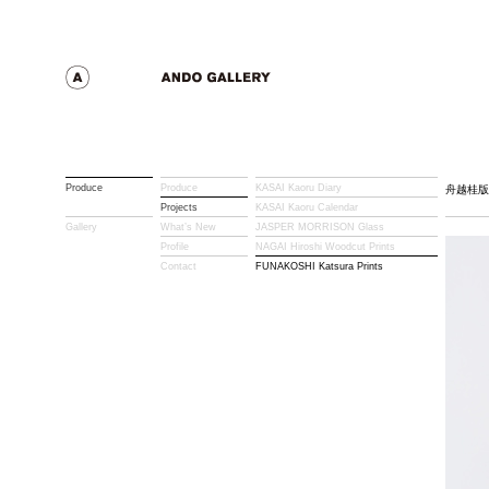
Produce
Produce
KASAI Kaoru Diary
舟越桂版
Projects
KASAI Kaoru Calendar
Gallery
What’s New
JASPER MORRISON Glass
Profile
NAGAI Hiroshi Woodcut Prints
Contact
FUNAKOSHI Katsura Prints