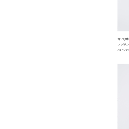
青い頭巾
メゾチ
69.5×5