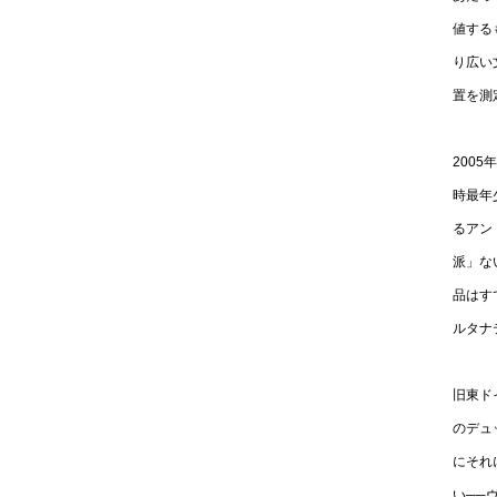
値する
り広い
置を測
200
時最年
るアン
派」な
品はす
ルタナ
旧東ド
のデュ
にそれ
い──