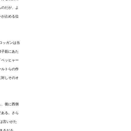
ものだが、よ
ンが占める位
ロッガンは当
弟子筋にあた
「ベッヒャー
ールトらの作
に対しそのオ
し、後に西側
である。さら
は言いがた
きるだろ