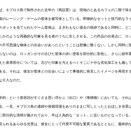
ば、キプロス島で制作された近年の《再設置》は、現地のとあるカフェの二階で埃
製のレーシング・ゲームの筐体を被写体としている。即物的なセットと技巧的なラ
スポットを当てられたゲーム筐体は、まぎれもない過去の痕跡であると同時に、ど
たかのような両義的な印象を見る者のうちに生じさせる。この作品の出発点に、ロ
の不可思議な物体との出会いがあったということは想像に難くない。しかし同時に
らないのは、ロッガンがその古びた筐体の赤い塗装を部分的に彩色し、さらに経年
えた座席部分については、古びた印象を与えるべくそこに十分な劣化加工をも施し
ある。それは、彼女が筐体との出会いによって事後的に発見したイメージを再現す
な介入なのだ。
学的」という形容詞がすぐさま思い浮かぶ《出口》や《堆積物》においても、それ
る。一見、キプロス島の遺跡や発掘現場をありのままに写しとったとおぼしき光景
に部分的な清掃が施されており、半ば人為的な「セット」に近いものとなっている
見られるあらゆる光景は、彼女にとって代替不可能な驚異であるとともに、最終的