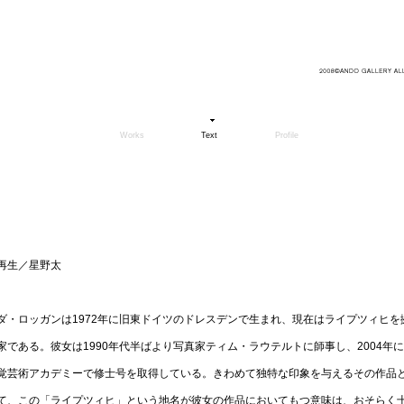
Works
Text
Profile
再生／星野太
ダ・ロッガンは1972年に旧東ドイツのドレスデンで生まれ、現在はライプツィヒを
家である。彼女は1990年代半ばより写真家ティム・ラウテルトに師事し、2004年
覚芸術アカデミーで修士号を取得している。きわめて独特な印象を与えるその作品
て、この「ライプツィヒ」という地名が彼女の作品においてもつ意味は、おそらく