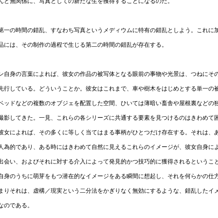
んど無関係に、写真としての新たな生を獲得することになるのだ。
第一の時間の錯乱、すなわち写真というメディウムに特有の錯乱としよう。これに
品には、その制作の過程で生じる第二の時間の錯乱が存在する。
ン自身の言葉によれば、彼女の作品の被写体となる眼前の事物や光景は、つねにそ
先行している。どういうことか。彼女はこれまで、車や樹木をはじめとする単一の
ベッドなどの複数のオブジェを配置した空間、ひいては薄暗い畜舎や屋根裏などの
撮影してきた。一見、これらの各シリーズに共通する要素を見つけるのはきわめて
彼女によれば、その多くに等しく当てはまる事柄がひとつだけ存在する。それは、
人為的であり、ある時にはきわめて自然に見えるこれらのイメージが、彼女自身に
出会い、およびそれに対する介入によって発見的かつ技巧的に獲得されるというこ
自身のうちに萌芽をもつ潜在的なイメージをある瞬間に想起し、それを何らかの仕
まりそれは、虚構／現実という二分法をかぎりなく無効にするような、錯乱したイ
なのである。