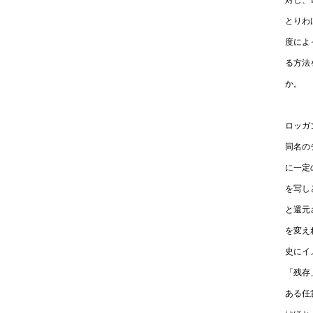
対し、
とりわ
度によ
る方法
か。
ロッガ
同名の
に一定
を写し
と還元
を変え
史にイ
「残存
ある任