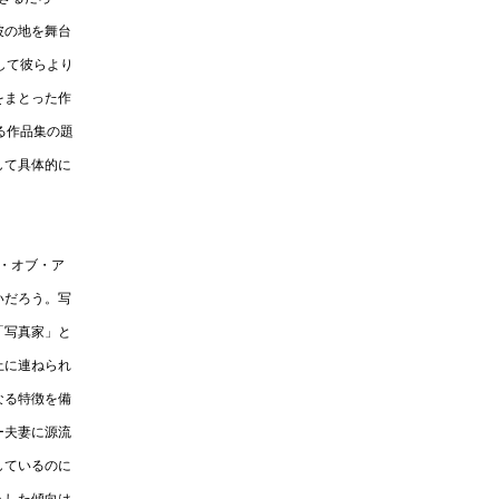
彼の地を舞台
して彼らより
をまとった作
る作品集の題
して具体的に
ジ・オブ・ア
いだろう。写
「写真家」と
上に連ねられ
なる特徴を備
ー夫妻に源流
しているのに