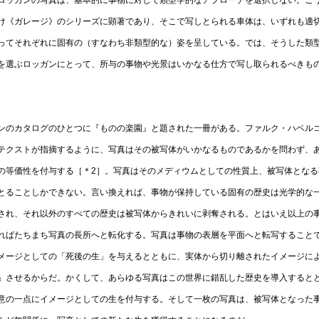
ロッガンの写真は、基本的に事物に対して類型学的なアプローチを選択しない。こ
け《ガレージ》のシリーズに顕著であり、そこで写しとられる車体は、いずれも適
ってそれぞれに固有の（すなわち非類型的な）姿を呈している。では、そうした類
を選ぶロッガンにとって、所与の事物や光景はいかなる仕方で写し取られるべきも
ンのカタログのひとつに『ものの楽園』と題された一冊がある。ファルク・ハベル
テクストが指摘するように、写真はその被写体がいかなるものであるかを問わず、
の等価性を付与する［＊2］。写真はそのメディウムとしての性質上、被写体となる
とることしかできない。言い換えれば、事物が保持している固有の歴史は光学的な
され、それ以外のすべての歴史は被写体からきれいに剥奪される。とはいえ以上の
ればたちまち写真の長所へと転化する。写真は事物の表層を平面へと転写すること
メージとしての「死後の生」を与えるとともに、実体から切り離されたイメージに
」させるからだ。かくして、あらゆる写真はこの世界に錯乱した歴史を導入すると
意の一点にイメージとしての生を付与する。そして一枚の写真は、被写体となった