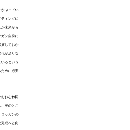
をかぶってい
イティングに
こか未来から
ッガン自身に
指摘しておか
変化が足りな
ているという
るために必要
はおおむね同
は、実のとこ
。ロッガンの
な完成へと向