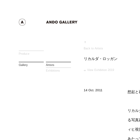
Back to Artists
Produce
リカルダ・ロッガン
Gallery
Artists
View Exhibition 2019
Exhibitions
14 Oct. 2011
想起と
リカル
る写真
ィヒ視
あたっ