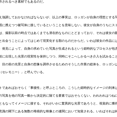
作されるべき素材でもあるのだ。
え強調しておかなければならないが、以上の事実は、ロッガンが自身の理想とする
固に携えつつ被写体に接しているということを意味しない。彼女が自身のうちにス
は、撮影以前の時点ではあくまでも潜在的なものにとどまっており、それは彼女の
と出会うことによってはじめて現実化する類のものだからだ。いわば彼女の作品に
）発見によって、自身の求めていた写真が生成されるという錯時的なプロセスが包
前に出現した光景の現実性を保持しつつ、同時にそこへしかるべき介入を試みるこ
、目の前の光景と自身の想像を調停させるためのそうした作業の総体を、ロッガン
（セレモニー）」と呼んでいる。
トであればおそらく「事後性」と呼ぶところの、こうした錯時的なイメージの到来
の写真を他の写真一般から決定的に隔てる要素ではおそらくない。われわれはつね
ともなってイメージに接する。それがいかに驚異的な光景であろうと、視覚的に獲
意識の閾下にある無数の堆積的な映像との連関において知覚される。いわばそれは