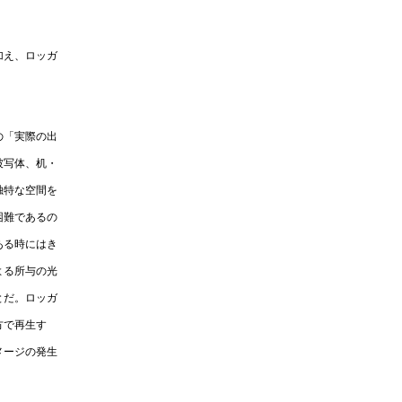
加え、ロッガ
の「実際の出
被写体、机・
独特な空間を
困難であるの
ある時にはき
よる所与の光
とだ。ロッガ
方で再生す
メージの発生