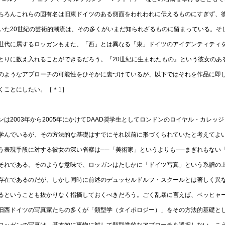
ちろんこれらの固有名は旧東ドイツのある側面をわれわれに伝えるものにすぎず、
いた20世紀の芸術的潮流は、その多くがいまだ知られざるものに留まっている。そ
世代に属するロッガンもまた、「西」とは異なる「東」ドイツのアイデンティティ
とりに数え入れることができるだろう。『20世紀に生まれたもの』という彼女のあ
のようなアプローチの可能性をひそかに裏づけているが、以下ではそれを作品に即
くことにしたい。［＊1］
ンは2003年から2005年にかけてDAAD奨学生としてロンドンのロイヤル・カレッ
学んでいるが、その方法的な基礎はすでにそれ以前に形づくられていたと考えてよ
う表現手段に対する彼女の深い省察は──「美術家」というよりも──まぎれもない
それである。そのような意味で、ロッガンはたしかに「ドイツ写真」という系譜の
存在であるのだが、しかし同時に前述のデュッセルドルフ・スクールとは著しく異
るということも抜かりなく指摘しておくべきだろう。ごく乱暴に言えば、ベッヒャ
旧西ドイツの写真家たちの多くが「類型学（タイポロジー）」をその方法的基礎と