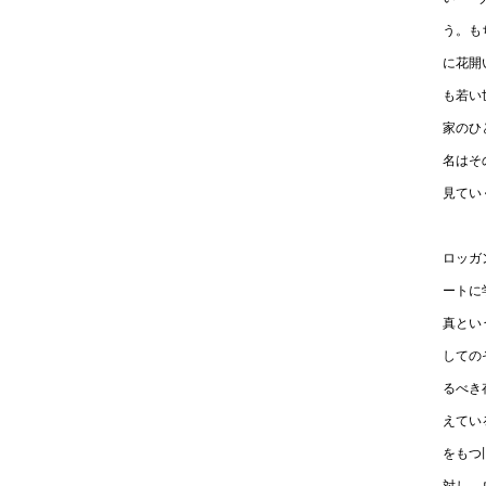
う。も
に花開
も若い
家のひ
名はそ
見てい
ロッガ
ートに
真とい
しての
るべき
えてい
をもつ