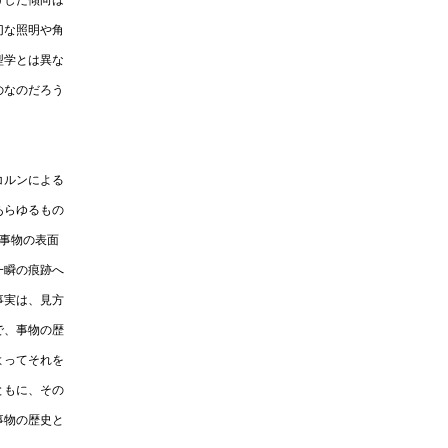
うした傾向は
切な照明や角
型学とは異な
のなのだろう
コルンによる
あらゆるもの
事物の表面
一瞬の痕跡へ
事実は、見方
で、事物の歴
よってそれを
ともに、その
事物の歴史と