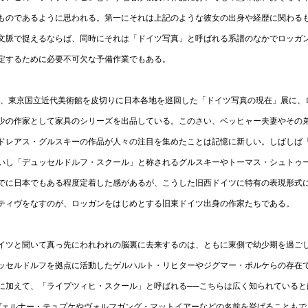
ものであるように思われる。第一にそれは上記のような彼女の出身や経歴に関わる
文脈で捉えるならば、同時にそれは「ドイツ写真」と呼ばれる系譜のなかでロッガ
定するために必要不可欠な予備作業でもある。
5年、東京国立近代美術館を皮切りに日本各地を巡回した「ドイツ写真の現在」展に、
少の作家として家具のシリーズを出品している。このさい、ベッヒャー夫妻やその
ドレアス・グルスキーの作品が人々の注目を集めたことは記憶に新しい。しばしば
いし「デュッセルドルフ・スクール」と称されるグルスキーやトーマス・シュトゥ
でに日本でもある程度定着した感があるが、こうした旧西ドイツに特有の表現形式
ティヴをなすのが、ロッガンをはじめとする旧東ドイツ出身の作家たちである。
イツと聞いて真っ先にわれわれの脳裏に去来するのは、ともに東側で幼少期を過ご
ッセルドルフを拠点に活動したゲルハルト・リヒターやジグマー・ポルケらの存在
に加えて、「ライプツィヒ・スクール」と呼ばれる──こちらは広く知られていると
ヴェルナー・テュプケやヴォルフガング・マットイアーなどの名前を挙げることもで