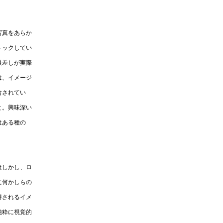
写真をあらか
トックしてい
眼差しが実際
は、イメージ
含されてい
と。興味深い
はある種の
はしかし、ロ
に何かしらの
得されるイメ
純粋に視覚的