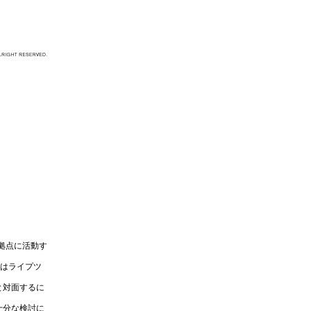
拠点に活動す
にはライプツ
と対面するに
十分な検討に