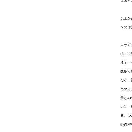
はほと
以上を
ンの作
ロッガ
現」に
椅子・
数多く
だが、
わめて
景との
ンは、
る。つ
の過程