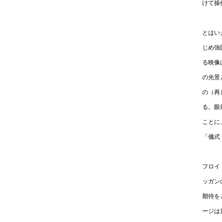
けて操
とはい
じめ強
る映像
の光景
の（再
る。眼
ことに
「儀式
フロイ
ッガン
期待を
ージは