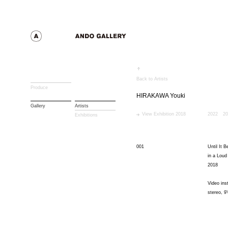
Back to Artists
Produce
HIRAKAWA Youki
Gallery
Artists
View Exhibition 2018
2022
20
Exhibitions
001
Until It 
in a Loud
2018
Video ins
stereo, 9'